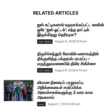
RELATED ARTICLES
ஐஸ் கட்டிகளால் உருவாக்கப்பட்ட உலகின்
ஒரே ‘ஐஸ் ஓட்டல்’: எந்த நாட்டில்
இருக்கிறது தெரியுமா?
August 8, 2026 9:18 am
HOT NEWS
திருச்செந்தூர் கோவில் வளாகத்தில்
தீக்குளித்த பக்தரால் பரபரப்பு –
மருத்துவமனையில் தீவிர சிகிச்சை
August 8, 2026 6:15 am
HOT NEWS
விமான நிலையப் பாதுகாப்பு
அறிக்கையைச் சமர்ப்பிக்க
அமைச்சகங்களுக்கு 2 வார கால
அவகாசம்
August 7, 2026 9:45 pm
உலகம்