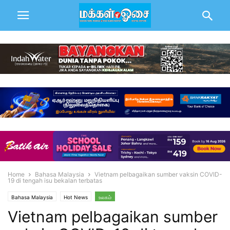
Home
Bahasa Malaysia
Vietnam pelbagaikan sumber vaksin COVID-
19 di tengah isu bekalan terbatas
Bahasa Malaysia
Hot News
உலகம்
Vietnam pelbagaikan sumber