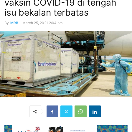
vaksin COVID-19 di tengah
isu bekalan terbatas
By
MRB
-
March 25, 2021 2:04 pm