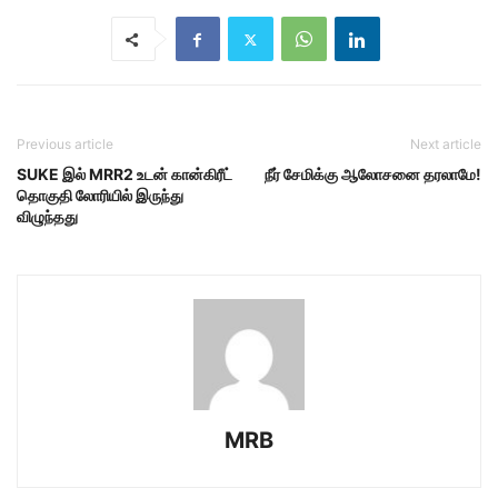
Previous article
Next article
SUKE இல் MRR2 உடன் கான்கிரீட்
நீர் சேமிக்கு ஆலோசனை தரலாமே!
தொகுதி லோரியில் இருந்து
விழுந்தது
MRB