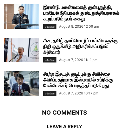
இரண்டு மகன்களைத் துன்புறுத்தி,
பாலியல் ரீதியாகத் துன்புறுத்தியதாகக்
கூறப்படும் நபர் கைது
August 8, 2026 12:09 am
மலேசியா
சீன, தமிழ் தாய்மொழிப் பள்ளிகளுக்கு
நிதி ஒதுக்கீடு அதிகரிக்கப்படும்:
அன்வார்
August 7, 2026 11:11 pm
மலேசியா
சீரற்ற இதயத் துடிப்புக்கு சிகிச்சை
அளிப்பதற்காக இஸ்மாயில் சப்ரிக்கு
பேஸ்மேக்கர் பொருத்தப்படுகிறது
August 7, 2026 10:17 pm
மலேசியா
NO COMMENTS
LEAVE A REPLY