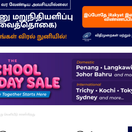
–
மக்கள்
ஓசை
று வெளியீடு காண்கிறது