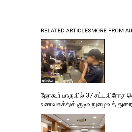
RELATED ARTICLES
MORE FROM A
மலேசியா
ஜோகூர் பாருவில் 37 சட்டவிரோத 
உணவகத்தில் குடிவநுழைவுத் த