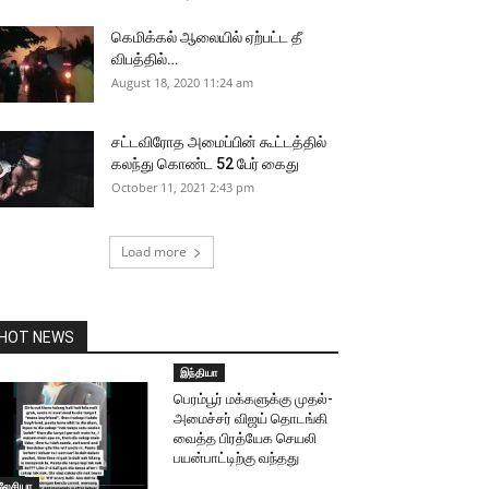
கெமிக்கல் ஆலையில் ஏற்பட்ட தீ
விபத்தில்…
August 18, 2020 11:24 am
சட்டவிரோத அமைப்பின் கூட்டத்தில்
கலந்து கொண்ட 52 பேர் கைது
October 11, 2021 2:43 pm
Load more
HOT NEWS
இந்தியா
பெரம்பூர் மக்களுக்கு முதல்-
அமைச்சர் விஜய் தொடங்கி
வைத்த பிரத்யேக செயலி
பயன்பாட்டிற்கு வந்தது
லேசியா