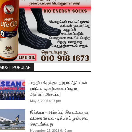
MOST POPULAR
மத்திய கிழக்கு பதற்றம்: ஆசியான்
நாடுகள் ஒன்றிணைய பிரதமர்
அன்வார் அழைப்பு!
May 8, 2026 6:03 pm
இந்தியா – சிங்கப்பூர் இடையேயான
விமான சேவை- டிக்கெட் முன்பதிவு
தொடங்கியது
November 25, 2021 6:40 am