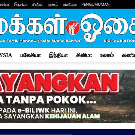
ேசியா
இந்தியா
சினிமா
உலகம்
வணிகம்
PENGUMUMAN
YSIA
மலேசியா
இந்தியா
சினிமா
உலகம்
வணிக
Makkal
Osai