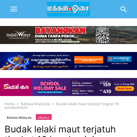
Home
Bahasa Malaysia
Budak lelaki maut terjatuh tingkat 16
kondominium
Bahasa Malaysia
மலேசியா
Budak lelaki maut terjatuh