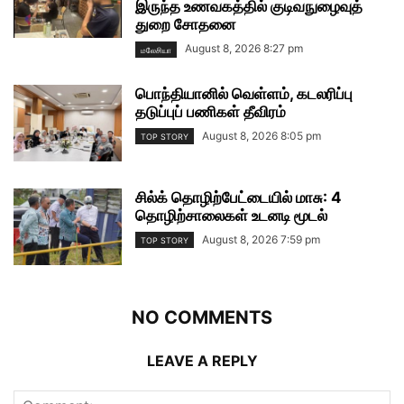
இருந்த உணவகத்தில் குடிவநுழைவுத்
துறை சோதனை
August 8, 2026 8:27 pm
மலேசியா
பொந்தியானில் வெள்ளம், கடலரிப்பு
தடுப்புப் பணிகள் தீவிரம்
August 8, 2026 8:05 pm
TOP STORY
சில்க் தொழிற்பேட்டையில் மாசு: 4
தொழிற்சாலைகள் உடனடி மூடல்
August 8, 2026 7:59 pm
TOP STORY
NO COMMENTS
LEAVE A REPLY