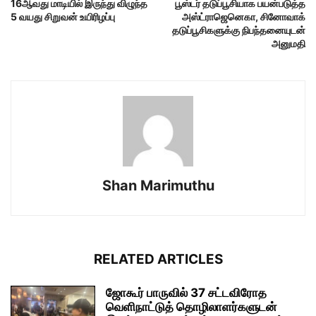
16ஆவது மாடியில் இருந்து விழுந்த
பூஸ்டர் தடுப்பூசியாக பயன்படுத்த
5 வயது சிறுவன் உயிரிழப்பு
அஸ்ட்ராஜெனெகா, சினோவாக்
தடுப்பூசிகளுக்கு நிபந்தனையுடன்
அனுமதி
Shan Marimuthu
RELATED ARTICLES
ஜோகூர் பாருவில் 37 சட்டவிரோத
வெளிநாட்டுத் தொழிலாளர்களுடன்