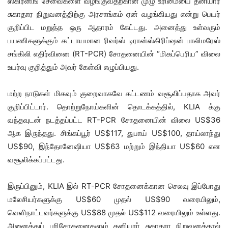
ஸ்கிரீனிங் சேவைகளை வழங்குவதற்கான முழு உரிமையை தனியார்
சுகாதார நிறுவனத்திற்கு அரசாங்கம் ஏன் வழங்கியது என்று பெயர்
குறிப்பிட மறுத்த ஒரு ஆதாரம் கேட்டது. அனைத்து உள்வரும்
பயணிகளுக்கும் கட்டாயமான ரிவர்ஸ் டிரான்ஸ்கிரிப்ஷன் பாலிமரேஸ்
சங்கிலி எதிர்வினை (RT-PCR) சோதனையின் “மிகப்பெரிய” விலை
உயர்வு குறித்தும் அவர் கேள்வி எழுப்பியது.
மற்ற நாடுகள் மிகவும் குறைவாகவே கட்டணம் வசூலிப்பதாக அவர்
குறிப்பிட்டார். தொற்றுநோய்களின் தொடக்கத்தில், KLIA க்கு
வந்தவுடன் நடத்தப்பட்ட RT-PCR சோதனையின் விலை US$36
ஆக இருந்தது. சிங்கப்பூர் US$117, துபாய் US$100, தாய்லாந்து
US$90, இந்தோனேஷியா US$63 மற்றும் இந்தியா US$60 என
வசூலிக்கப்பட்டது.
இருப்பினும், KLIA இல் RT-PCR சோதனைக்கான செலவு இப்போது
மலேசியர்களுக்கு US$60 முதல் US$90 வரையிலும்,
வெளிநாட்டவர்களுக்கு US$88 முதல் US$112 வரையிலும் உள்ளது.
அனைத்துப் பரிசோதனைகளும் தனியார் சுகாதார நிறுவனத்தால்