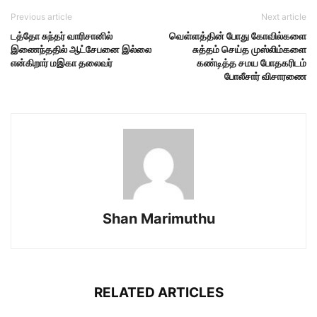
Previous article
Next article
டத்தோ சுந்தர் வாரிசானில்
வெள்ளத்தின் போது கோவில்களை
இணைந்ததில் ஆட்சேபனை இல்லை
சுத்தம் செய்த முஸ்லிம்களை
என்கிறார் மஇகா தலைவர்
கண்டித்த சமய போதகரிடம்
போலீசார் விசாரணை
Shan Marimuthu
RELATED ARTICLES