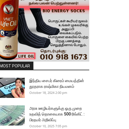
MOST POPULAR
இந்திய சைபர் கிரைம் மையத்தின்
தூதராக ராஷ்மிகா நியமனம்
October 18, 2024 2:00 pm
அரசு ஊழியர்களுக்கு ஒரு முறை
உதவித் தொகையாக 500 ரிங்கிட் :
பிரதமர் அறிவிப்பு
October 10, 2025 7:05 pm