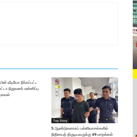
யின் வீடியோ நீக்கப்பட்ட
ட்டா நிறுவனர் மன்னிப்பு
தகவல்
Top Story
5 ஆண்டுகளாகப் பள்ளிவாசல்களில்
நிதியைத் திருடியவருக்கு 69 மாதங்கள்