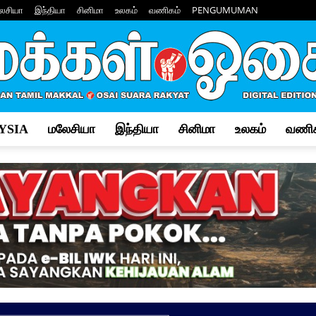
ேசியா
இந்தியா
சினிமா
உலகம்
வணிகம்
PENGUMUMAN
YSIA
மலேசியா
இந்தியா
சினிமா
உலகம்
வணிக
Makkal
Osai