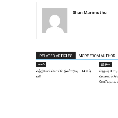
Shan Marimuthu
RELATED ARTICLES
MORE FROM AUTHOR
உலகம்
இந்தியா
எத்தியோப்பியாவில் நிலச்சரிவு – 14 பேர்
பிரதமர் மோடி
பலி
விவகாரம்: மெ
கோரியதாக 