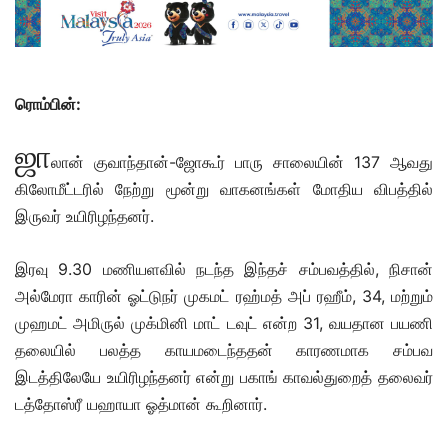
ரொம்பின்:
ஜா
லான் குவாந்தான்-ஜோகூர் பாரு சாலையின் 137 ஆவது
கிலோமீட்டரில் நேற்று மூன்று வாகனங்கள் மோதிய விபத்தில்
இருவர் உயிரிழந்தனர்.
இரவு 9.30 மணியளவில் நடந்த இந்தச் சம்பவத்தில், நிசான்
அல்மேரா காரின் ஓட்டுநர் முகமட் ரஹ்மத் அப் ரஹீம், 34, மற்றும்
முஹமட் அமிருல் முக்மினி மாட் டவுட் என்ற 31, வயதான பயணி
தலையில் பலத்த காயமடைந்ததன் காரணமாக சம்பவ
இடத்திலேயே உயிரிழந்தனர் என்று பகாங் காவல்துறைத் தலைவர்
டத்தோஸ்ரீ யஹாயா ஓத்மான் கூறினார்.