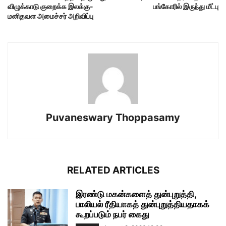
விழுக்காடு குறைக்க இலக்கு-
பங்கோரில் இருந்து மீட்பு
மனிதவள அமைச்சர் அறிவிப்பு
Puvaneswary Thoppasamy
RELATED ARTICLES
இரண்டு மகன்களைத் துன்புறுத்தி,
பாலியல் ரீதியாகத் துன்புறுத்தியதாகக்
கூறப்படும் நபர் கைது