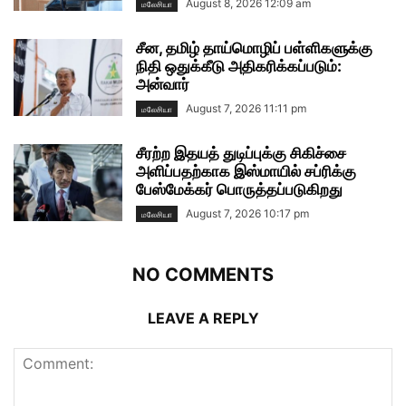
August 8, 2026 12:09 am
மலேசியா
சீன, தமிழ் தாய்மொழிப் பள்ளிகளுக்கு
நிதி ஒதுக்கீடு அதிகரிக்கப்படும்:
அன்வார்
August 7, 2026 11:11 pm
மலேசியா
சீரற்ற இதயத் துடிப்புக்கு சிகிச்சை
அளிப்பதற்காக இஸ்மாயில் சப்ரிக்கு
பேஸ்மேக்கர் பொருத்தப்படுகிறது
August 7, 2026 10:17 pm
மலேசியா
NO COMMENTS
LEAVE A REPLY