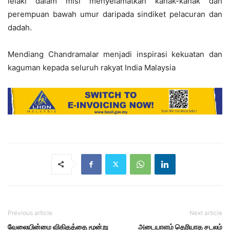
lelaki dalam misi menyelamatkan kanak-kanak dan
perempuan bawah umur daripada sindiket pelacuran dan
dadah.
Mendiang Chandramalar menjadi inspirasi kekuatan dan
kaguman kepada seluruh rakyat India Malaysia
Previous article
Next article
வேலையின்மை விகிதத்தை மூன்று
அடையாளம் தெரியாத சடலம்