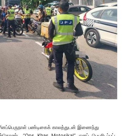
ல் சீனப்பெருநாள் பண்டிகைக் காலத்துடன் இணைந்து
ேற்கொண்ட “Ops Khas Motosikal” எனப் பெயரிடப்பட்ட