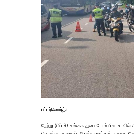
பட்டர்வொர்த்:
நேற்று (பிப் 9) சுங்கை துவா டோல் பிளாசாவி
பினாங்கு சாலைப் போக்குவரத்துத் துறை ம