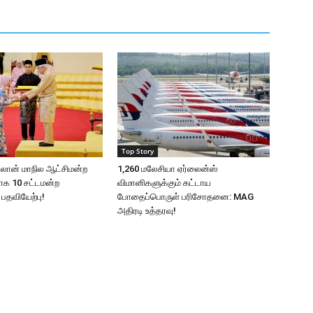
Top Story
பிலான் மாநில ஆட்சிமன்ற
1,260 மலேசியா ஏர்லைன்ஸ்
ளாக 10 சட்டமன்ற
விமானிகளுக்கும் கட்டாய
 பதவியேற்பு!
போதைப்பொருள் பரிசோதனை: MAG
அதிரடி உத்தரவு!