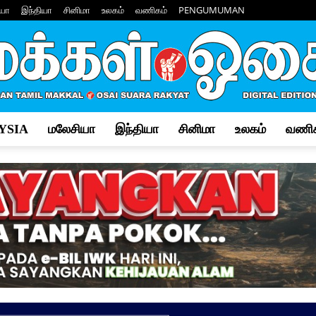
யா
இந்தியா
சினிமா
உலகம்
வணிகம்
PENGUMUMAN
YSIA
மலேசியா
இந்தியா
சினிமா
உலகம்
வணிக
Makkal
Osai