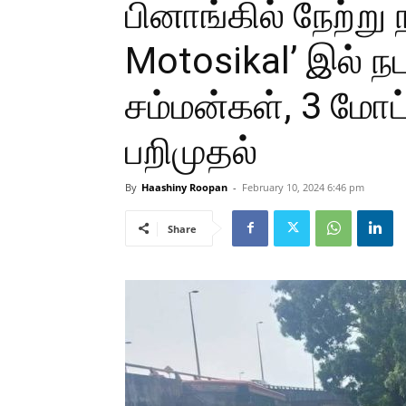
பினாங்கில் நேற்று
Motosikal’ இல் ந
சம்மன்கள், 3 மோட
பறிமுதல்
By
Haashiny Roopan
-
February 10, 2024 6:46 pm
Share