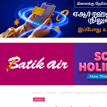
Home
மலேசியா
பினாங்கில் நேற்று நடந்த ‘Ops Khas Mo
மலேசியா