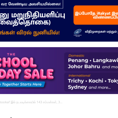
–
மக்கள்
ஓசை
tosikal’ இல் நடவடிக்கையில் 143 சம்மன்கள், 3...