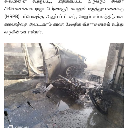
அஸ்மானின் கூற்றுப்படி, பாதிக்கப்பட்ட இருவரும் அவசர
சிகிச்சைக்காக ராஜா பெர்மைசூரி பைனுன் மருத்துவமனைக்கு
(HRPB) ஈப்போவுக்கு அனுப்பப்பட்டனர், மேலும் சம்பவத்திற்கான
காரணத்தை அடையாளம் காண மேலதிக விசாரணைகள் நடந்து
வருகின்றன என்றார்.