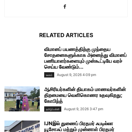
RELATED ARTICLES
விமானப் பயணத்திற்கு முந்தைய
சோதனைகளுக்காக அனைத்து விமானப்
பணியாளர்களையும் முன்கூட்டியே வரச்
செய்ய வேண்டும்...
August 9, 2026 4:09 pm
உலகம்
ஆசிரியர்களின் தியாகம் மாணவர்களின்
திறமையை வெளிகொணர உதவுகிறது;
கோபிந்த்
August 9, 2026 3:47 pm
தமிழ்ப்பள்ளி
IJNஇல் துணைப் பிரதமர் ஃபடில்லா
யூசோஃப் மற்றும் முன்னாள் பிரதமர்