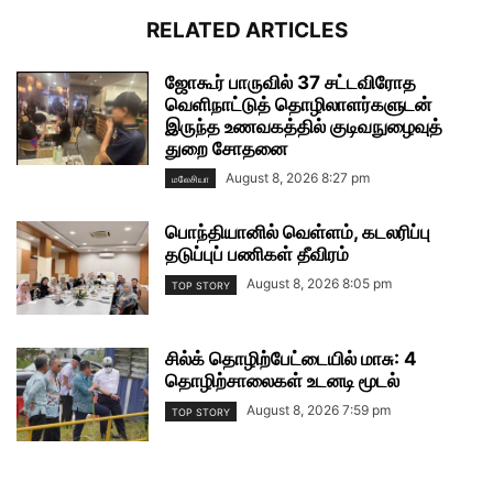
RELATED ARTICLES
ஜோகூர் பாருவில் 37 சட்டவிரோத
வெளிநாட்டுத் தொழிலாளர்களுடன்
இருந்த உணவகத்தில் குடிவநுழைவுத்
துறை சோதனை
August 8, 2026 8:27 pm
மலேசியா
பொந்தியானில் வெள்ளம், கடலரிப்பு
தடுப்புப் பணிகள் தீவிரம்
August 8, 2026 8:05 pm
TOP STORY
சில்க் தொழிற்பேட்டையில் மாசு: 4
தொழிற்சாலைகள் உடனடி மூடல்
August 8, 2026 7:59 pm
TOP STORY