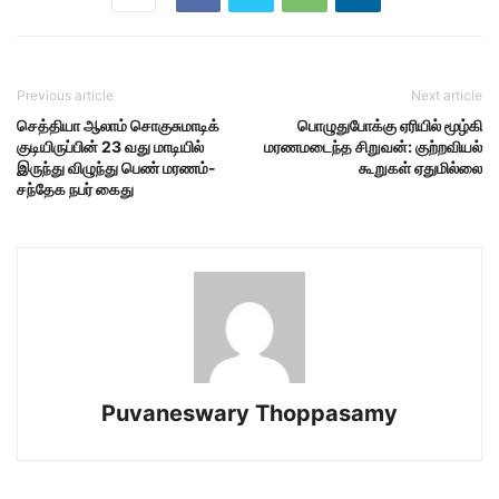
Previous article
Next article
செத்தியா ஆலாம் சொகுசுமாடிக்
பொழுதுபோக்கு ஏரியில் மூழ்கி
குடியிருப்பின் 23 வது மாடியில்
மரணமடைந்த சிறுவன்: குற்றவியல்
இருந்து விழுந்து பெண் மரணம்-
கூறுகள் ஏதுமில்லை
சந்தேக நபர் கைது
Puvaneswary Thoppasamy