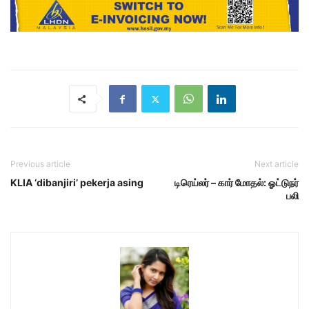
Previous article
Next article
KLIA ‘dibanjiri’ pekerja asing
டிரெய்லர் – கார் மோதல்: ஓட்டுநர்
பலி