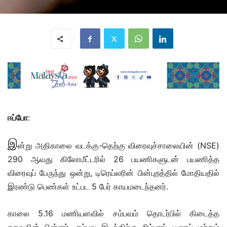
ஈப்போ
:
இ
ன்று அதிகாலை வடக்கு-தெற்கு விரைவுச்சாலையின் (NSE)
290 ஆவது கிலோமீட்டரில் 26 பயணிகளுடன் பயணித்த
விரைவுப் பேருந்து ஒன்று, டிரெய்லரின் பின்புறத்தில் மோதியதில்
இரண்டு பெண்கள் உட்பட 5 பேர் காயமடைந்தனர்.
காலை 5.16 மணியளவில் சம்பவம் தொடர்பில் கிடைத்த
தகவலின் பின்னர், சம்பவ இடத்திற்கு சிம்பாங் பூலாய் மற்றும்