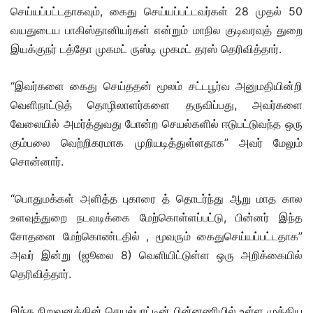
செய்யப்பட்டதாகவும், கைது செய்யப்பட்டவர்கள் 28 முதல் 50
வயதுடைய பாகிஸ்தானியர்கள் என்றும் மாநில குடிவரவுத் துறை
இயக்குநர் டத்தோ முகமட் ருஸ்டி முகமட் தரஸ் தெரிவித்தார்.
“இவர்களை கைது செய்ததன் மூலம் சட்டபூர்வ அனுமதியின்றி
வெளிநாட்டுத் தொழிலாளர்களை தருவிப்பது, அவர்களை
வேலையில் அமர்த்துவது போன்ற செயல்களில் ஈடுபட்டுவந்த ஒரு
கும்பலை வெற்றிகரமாக முறியடித்துள்ளதாக” அவர் மேலும்
சொன்னார்.
“பொதுமக்கள் அளித்த புகாரை த் தொடர்ந்து ஆறு மாத கால
உளவுத்துறை நடவடிக்கை மேற்கொள்ளப்பட்டு, பின்னர் இந்த
சோதனை மேற்கொண்டதில் , மூவரும் கைதுசெய்யப்பட்டதாக”
அவர் இன்று (ஜூலை 8) வெளியிட்டுள்ள ஒரு அறிக்கையில்
தெரிவித்தார்.
இந்த நிறுவனத்தின் செயல்பாட்டின் பின்னணியில் உள்ள முக்கிய