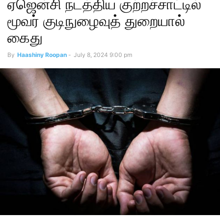
ஏஜென்சி நடத்திய குற்றச்சாட்டில்
மூவர் குடிநுழைவுத் துறையால்
கைது
By
Haashiny Roopan
-
July 8, 2024 9:00 pm