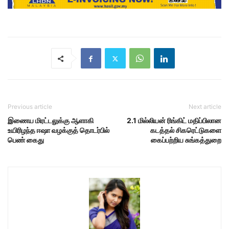
Previous article
Next article
இணைய மிரட்டலுக்கு ஆளாகி
2.1 மில்லியன் ரிங்கிட் மதிப்பிலான
உயிரிழந்த ஈஷா வழக்குத் தொடர்பில்
கடத்தல் சிகரெட்டுகளை
பெண் கைது
கைப்பற்றிய சுங்கத்துறை