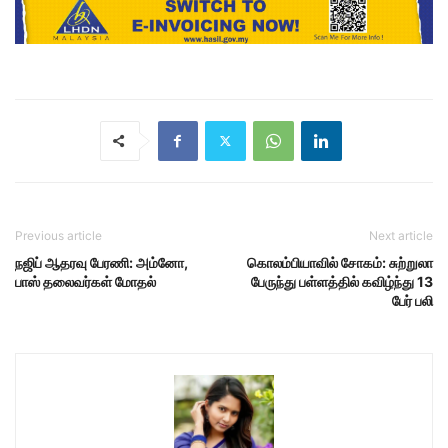
Previous article
Next article
நஜிப் ஆதரவு பேரணி: அம்னோ,
கொலம்பியாவில் சோகம்: சுற்றுலா
பாஸ் தலைவர்கள் மோதல்
பேருந்து பள்ளத்தில் கவிழ்ந்து 13
பேர் பலி