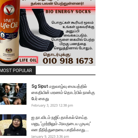
MOST POPULAR
Sg Siput மறுவாழ்வு மையத்தில்
கைதியின் மரணம் தொடர்பில் நான்கு
பேர் கைது
February 3, 2023 12:38 pm
ஐ.நா.விடம் நஜிப் தாக்கல் செய்த
மனு, ‘முற்றிலும் அவருடைய முடிவு’
என நீதித்துறையை பாதிக்காது...
January 9, 2023 3:36 pm