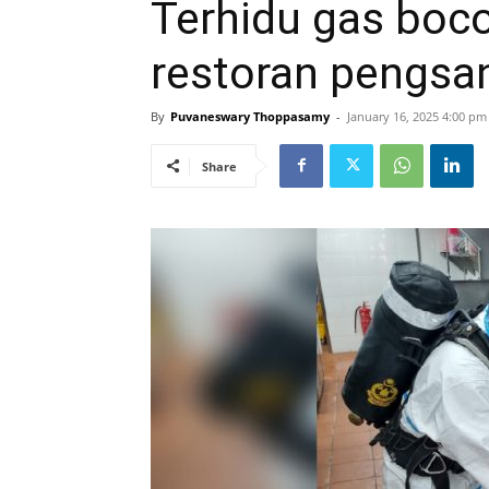
Terhidu gas boco
restoran pengsan
By
Puvaneswary Thoppasamy
-
January 16, 2025 4:00 pm
Share