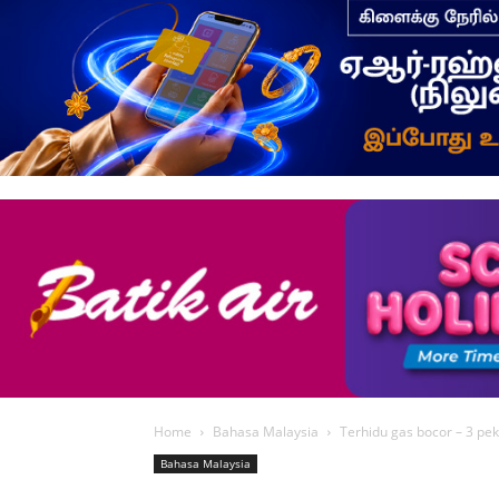
Home
Bahasa Malaysia
Terhidu gas bocor – 3 pek
Bahasa Malaysia