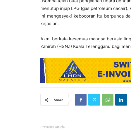
“Bomba telah buat pengalihan udara dengan
menutup injap LPG (gas petroleum cecair). K
ini mengesyaki kebocoran itu berpunca dar
kejadian.
Azmi berkata kesemua mangsa berusia ling
Zahirah (HSNZ) Kuala Terengganu bagi men
Share
Previous article