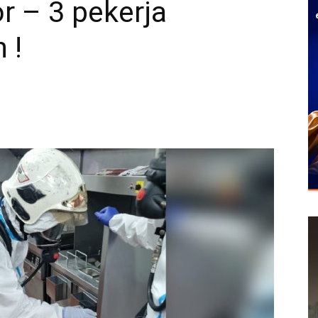
r – 3 pekerja
 !