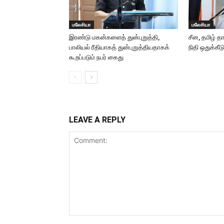
மலேசியா
மலேசியா
இரண்டு மகன்களைத் துன்புறுத்தி,
சீன, தமிழ் த
பாலியல் ரீதியாகத் துன்புறுத்தியதாகக்
நிதி ஒதுக்கீட
கூறப்படும் நபர் கைது
LEAVE A REPLY