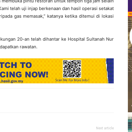
 membuka pintu restoran untuk tempoh tiga jam selain
ami telah uji injap berkenaan dan hasil operasi setakat
ipada gas memasak,” katanya ketika ditemui di lokasi
kungan 20-an telah dihantar ke Hospital Sultanah Nur
dapatkan rawatan.
Next article