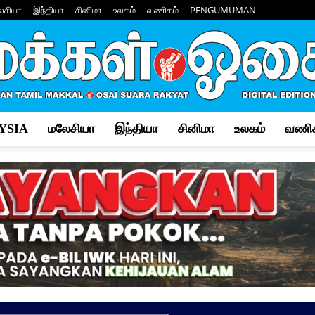
ேசியா
இந்தியா
சினிமா
உலகம்
வணிகம்
PENGUMUMAN
YSIA
மலேசியா
இந்தியா
சினிமா
உலகம்
வணிக
Makkal
Osai