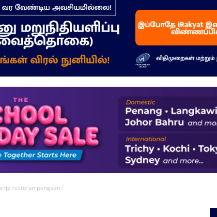
–
மக்கள்
ஓசை
erja restoran pengsan !