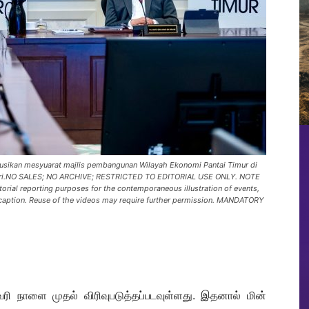
rusikan mesyuarat majlis pembangunan Wilayah Ekonomi Pantai Timur di
nteri.NO SALES; NO ARCHIVE; RESTRICTED TO EDITORIAL USE ONLY. NOTE
rial reporting purposes for the contemporaneous illustration of events,
he caption. Reuse of the videos may require further permission. MANDATORY
ரி நாளை முதல் விரிவுபடுத்தப்படவுள்ளது. இதனால் மின்