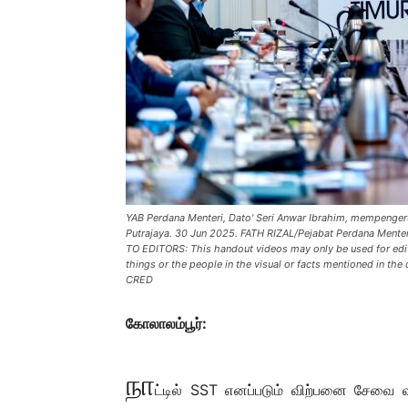
YAB Perdana Menteri, Dato' Seri Anwar Ibrahim, mempenge
Putrajaya. 30 Jun 2025. FATH RIZAL/Pejabat Perdana Me
TO EDITORS: This handout videos may only be used for edito
things or the people in the visual or facts mentioned in t
CRED
கோலாலம்பூர்:
நா
ட்டில் SST எனப்படும் விற்பனை சேவை வ