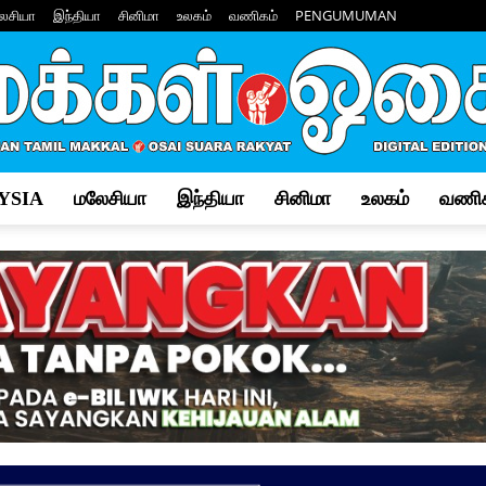
ேசியா
இந்தியா
சினிமா
உலகம்
வணிகம்
PENGUMUMAN
YSIA
மலேசியா
இந்தியா
சினிமா
உலகம்
வணிக
Makkal
Osai