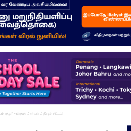
–
மக்கள்
ஓசை
ரத்து? – பிரதமர் அன்வார் அதிரடித் திட்டம்!