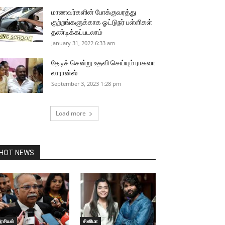
மாணவர்களின் போக்குவரத்து
குற்றங்களுக்காக ஓட்டுநர் பள்ளிகள்
தண்டிக்கப்படலாம்
January 31, 2022 6:33 am
தேடிச் சென்று உதவி செய்யும் ராகவா
லாரான்ஸ்
September 3, 2023 1:28 pm
Load more
HOT NEWS
ரசியல்
சினிமா