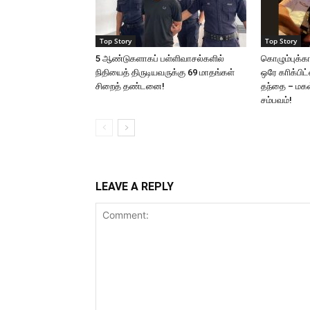
Top Story
Top Story
5 ஆண்டுகளாகப் பள்ளிவாசல்களில்
கொழும்புக்க
நிதியைத் திருடியவருக்கு 69 மாதங்கள்
ஒரே காிக்பிட
சிறைத் தண்டனை!
தந்தை – மகள்:
சம்பவம்!
LEAVE A REPLY