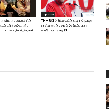
Top Story
ான விமானப் பயணத்தில்
TH – RCI அறிக்கையில் தவறு இருப்பது
்டைப் பகிர்ந்துகொண்ட
உறுதியானால் சமரசம் செய்யப்படாது:
 பாட்டிக் ஏரில் நெகிழ்ச்சி
சாஹிட் ஹமிடி உறுதி!
அ