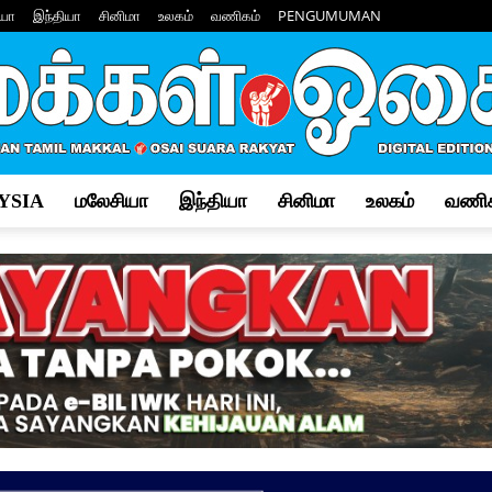
யா
இந்தியா
சினிமா
உலகம்
வணிகம்
PENGUMUMAN
YSIA
மலேசியா
இந்தியா
சினிமா
உலகம்
வணிக
Makkal
Osai