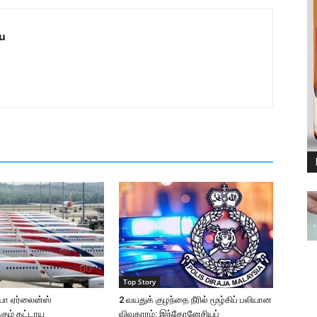
u
Top Story
யா ஏர்லைன்ஸ்
2 வயதுக் குழந்தை நீரில் மூழ்கிப் பலியான
கும் கட்டாய
விவகாரம்: இந்தோனேசியப்