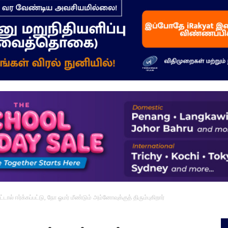
–
மக்கள்
ஓசை
டால் ஈர்க்கப்பட்டு, நோ ஓமர் மீண்டும் அம்னோவுக்குத் திரும்புகிறார்