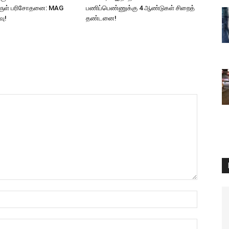
ுள் பரிசோதனை: MAG
பணிப்பெண்ணுக்கு 4 ஆண்டுகள் சிறைத்
வு!
தண்டனை!