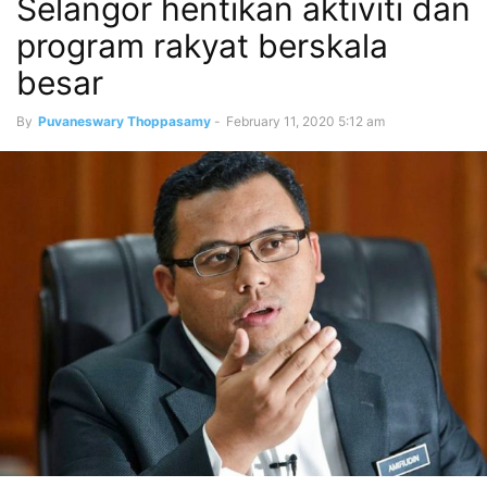
Selangor hentikan aktiviti dan
program rakyat berskala
besar
By
Puvaneswary Thoppasamy
-
February 11, 2020 5:12 am