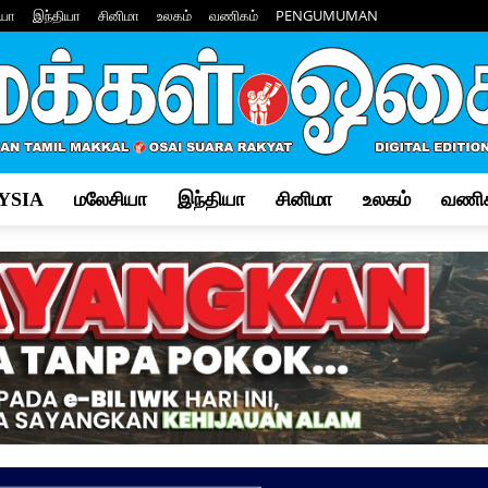
யா
இந்தியா
சினிமா
உலகம்
வணிகம்
PENGUMUMAN
YSIA
மலேசியா
இந்தியா
சினிமா
உலகம்
வணிக
Makkal
Osai