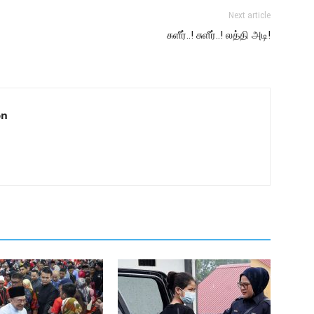
Next article
சுளீர்..! சுளீர்..! லத்தி அடி!
on