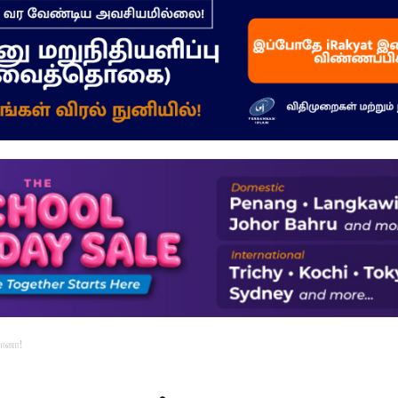
–
மக்கள்
ஓசை
ரோனா!