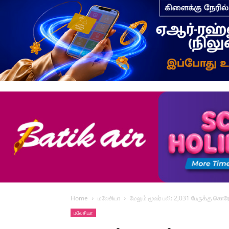
Home
மலேசியா
மேலும் மூவர் பலி: 2,031 பேருக்கு கொ
மலேசியா