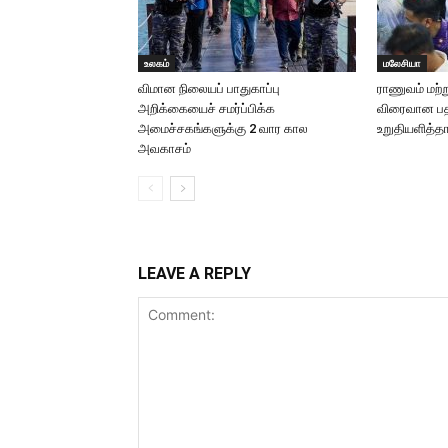
உலகம்
மலேசியா
விமான நிலையப் பாதுகாப்பு
ராணுவம் மற்ற
அறிக்கையைச் சமர்ப்பிக்க
விரைவான பதவ
அமைச்சகங்களுக்கு 2 வார கால
உறுதியளித்தா
அவகாசம்
LEAVE A REPLY