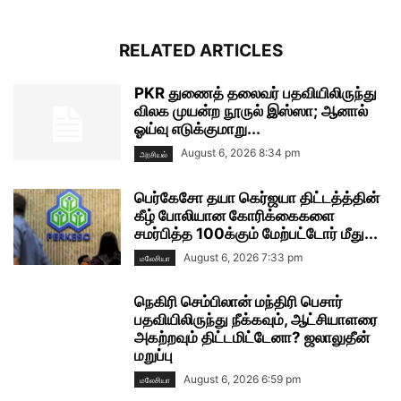
RELATED ARTICLES
PKR துணைத் தலைவர் பதவியிலிருந்து
விலக முயன்ற நூருல் இஸ்ஸா; ஆனால்
ஓய்வு எடுக்குமாறு...
August 6, 2026 8:34 pm
அரசியல்
பெர்கேசோ தயா கெர்ஜயா திட்டத்த்தின்
கீழ் போலியான கோரிக்கைகளை
சமர்பித்த 100க்கும் மேற்பட்டோர் மீது...
August 6, 2026 7:33 pm
மலேசியா
நெகிரி செம்பிலான் மந்திரி பெசார்
பதவியிலிருந்து நீக்கவும், ஆட்சியாளரை
அகற்றவும் திட்டமிட்டேனா? ஜலாலுதீன்
மறுப்பு
August 6, 2026 6:59 pm
மலேசியா