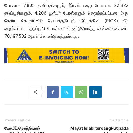
டோஸாக 7,805 தடுப்பூசிகளும், இரண்டாவது டோஸாக 22,822
தடுப்பூசிகளும், 4,206 பூஸ்டர் டோஸ்களும் செலுத்தப்பட்டன. இது
தேசிய கோவிட்-19 நோய்த்தடுப்புத் திட்டத்தின் (PICK) கீழ்
வழங்கப்பட்ட தடுப்பூசி டோஸ்களின் ஒட்டுமொத்த எண்ணிக்கையை
70,197,502 ஆகக் கொண்டுவந்துள்ளது.
Previous article
Next article
கோவிட் தொற்றினால்
Mayat lelaki tersangkut pada