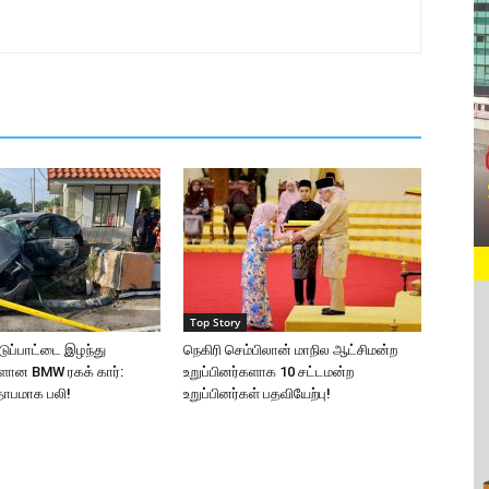
Top Story
டுப்பாட்டை இழந்து
நெகிரி செம்பிலான் மாநில ஆட்சிமன்ற
ள்ளான BMW ரகக் கார்:
உறுப்பினர்களாக 10 சட்டமன்ற
தாபமாக பலி!
உறுப்பினர்கள் பதவியேற்பு!