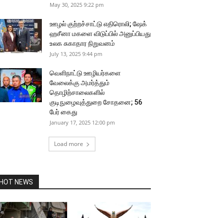
May 30, 2025 9:22 pm
ஊழல் குற்றச்சாட்டு எதிரொலி; ஷேக்
ஹசீனா மகளை விடுப்பில் அனுப்பியது
உலக சுகாதார நிறுவனம்
July 13, 2025 9:44 pm
வெளிநாட்டு ஊழியர்களை
வேலைக்கு அமர்த்தும்
தொழிற்சாலைகளில்
குடிநுழைவுத்துறை சோதனை; 56
பேர் கைது
January 17, 2025 12:00 pm
Load more
HOT NEWS