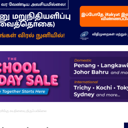
–
மக்கள்
ஓசை
சிக்கு சுயநினைவு திரும்பவில்லை