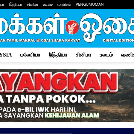
யா
இந்தியா
சினிமா
உலகம்
வணிகம்
PENGUMUMAN
YSIA
மலேசியா
இந்தியா
சினிமா
உலகம்
வணிக
Makkal
Osai