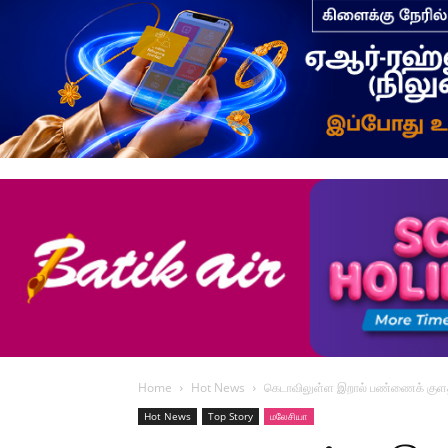
Home
Hot News
கெடாவிலுள்ள இறால் பண்ணைக் குளத்த
Hot News
Top Story
மலேசியா