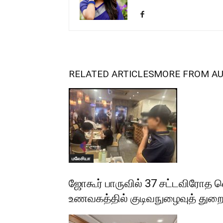
RELATED ARTICLES
MORE FROM A
மலேசியா
ஜோகூர் பாருவில் 37 சட்டவிரோத 
உணவகத்தில் குடிவநுழைவுத் த