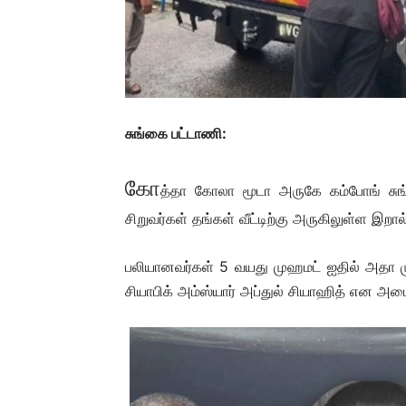
சுங்கை பட்டாணி:
கோ
த்தா கோலா மூடா அருகே கம்போங் சுங
சிறுவர்கள் தங்கள் வீட்டிற்கு அருகிலுள்ள இறா
பலியானவர்கள் 5 வயது முஹமட் ஐதில் அதா 
சியாபிக் அம்ஸ்யார் அப்துல் சியாஹித் என அட