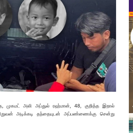
, முகமட் அலி அப்துல் ரஹ்மான், 48, குறித்த இறால்
ிறுவன் அடிக்கடி தந்தையுடன் அப்பண்ணைக்கு சென்று