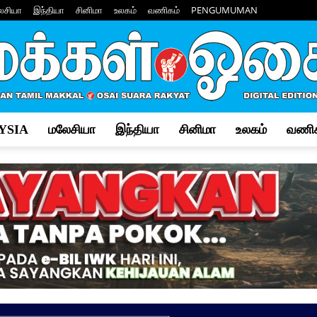
ேசியா
இந்தியா
சினிமா
உலகம்
வணிகம்
PENGUMUMAN
YSIA
மலேசியா
இந்தியா
சினிமா
உலகம்
வணிக
Makkal
Osai