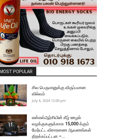
MOST POPULAR
சிவ பெருமானுக்கு விருப்பமான
வில்வம்
July 6, 2024 12:00 pm
என்எஸ்ஆர்சியின் கீழ் ஊழல்
வழக்குகளுக்காக 15,000 க்கும்
மேற்பட்ட விசாரணை ஆவணங்கள்
திறக்கப்பட்டன –...