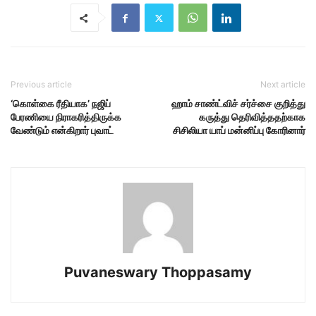
Previous article
Next article
‘கொள்கை ரீதியாக’ நஜிப்
ஹாம் சாண்ட்விச் சர்ச்சை குறித்து
பேரணியை நிராகரித்திருக்க
கருத்து தெரிவித்ததற்காக
வேண்டும் என்கிறார் புவாட்
சிசிலியா யாப் மன்னிப்பு கோரினார்
Puvaneswary Thoppasamy