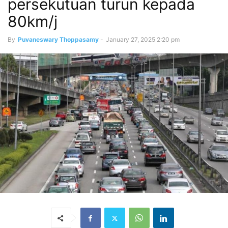
persekutuan turun kepada
80km/j
By
Puvaneswary Thoppasamy
-
January 27, 2025 2:20 pm