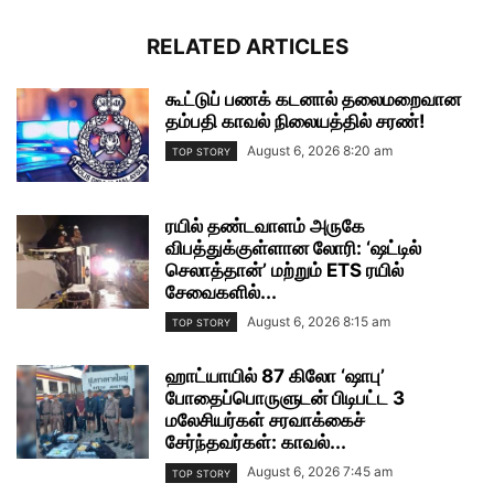
RELATED ARTICLES
கூட்டுப் பணக் கடனால் தலைமறைவான
தம்பதி காவல் நிலையத்தில் சரண்!
August 6, 2026 8:20 am
TOP STORY
ரயில் தண்டவாளம் அருகே
விபத்துக்குள்ளான லோரி: ‘ஷட்டில்
செலாத்தான்’ மற்றும் ETS ரயில்
சேவைகளில்...
August 6, 2026 8:15 am
TOP STORY
ஹாட்யாயில் 87 கிலோ ‘ஷாபு’
போதைப்பொருளுடன் பிடிபட்ட 3
மலேசியர்கள் சரவாக்கைச்
சேர்ந்தவர்கள்: காவல்...
August 6, 2026 7:45 am
TOP STORY