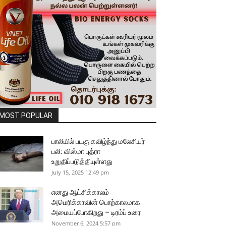
MOST POPULAR
பாலியில் படகு கவிழ்ந்து மலேசியர்
பலி: விஸ்மா புத்ரா
உறுதிப்படுத்தியுள்ளது
July 15, 2025 12:49 pm
எனது ஆட்சிக்காலம்
அமெரிக்காவின் பொற்காலமாக
அமையப்போகிறது – டிரம்ப் உரை
November 6, 2024 5:57 pm