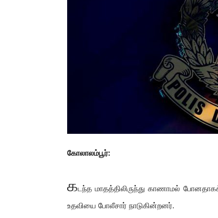
கோலாலம்பூர்:
க
டந்த மாதத்திலிருந்து காணாமல் போனதாகக்
உதவியை போலீசார் நாடுகின்றனர்.