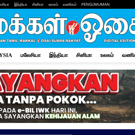
ேசியா
இந்தியா
சினிமா
உலகம்
வணிகம்
PENGUMUMAN
YSIA
மலேசியா
இந்தியா
சினிமா
உலகம்
வணிக
Makkal
Osai