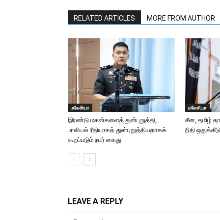
RELATED ARTICLES
MORE FROM AUTHOR
மலேசியா
மலேசியா
இரண்டு மகன்களைத் துன்புறுத்தி,
சீன, தமிழ் த
பாலியல் ரீதியாகத் துன்புறுத்தியதாகக்
நிதி ஒதுக்கீட
கூறப்படும் நபர் கைது
LEAVE A REPLY