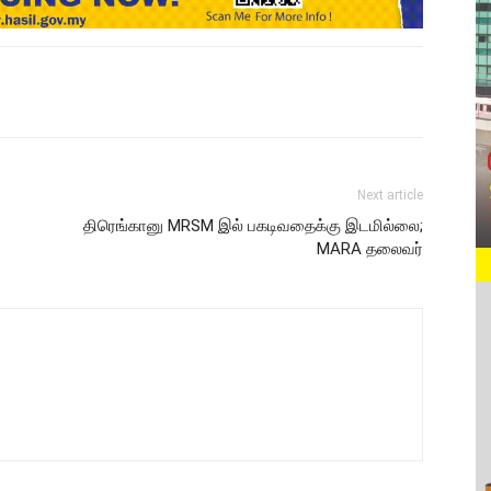
Next article
திரெங்கானு MRSM இல் பகடிவதைக்கு இடமில்லை;
MARA தலைவர்