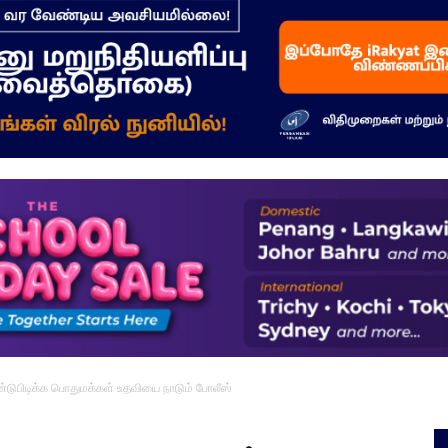
–
மக்கள்
ஓசை
ுபிடிக்க பொதுமக்கள் உதவியை நாடும் போலீஸ்