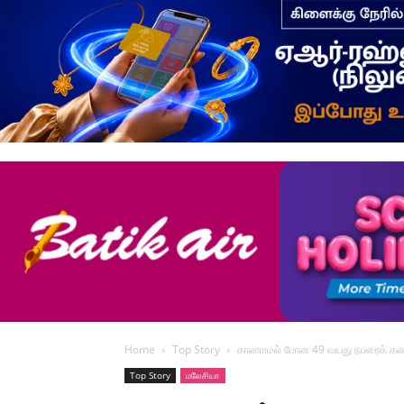
Home
Top Story
காணாமல் போன 49 வயது நபரைக் கண்ட
Top Story
மலேசியா