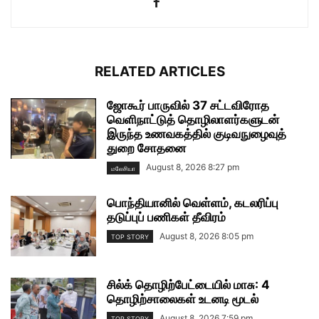
RELATED ARTICLES
ஜோகூர் பாருவில் 37 சட்டவிரோத
வெளிநாட்டுத் தொழிலாளர்களுடன்
இருந்த உணவகத்தில் குடிவநுழைவுத்
துறை சோதனை
August 8, 2026 8:27 pm
மலேசியா
பொந்தியானில் வெள்ளம், கடலரிப்பு
தடுப்புப் பணிகள் தீவிரம்
August 8, 2026 8:05 pm
TOP STORY
சில்க் தொழிற்பேட்டையில் மாசு: 4
தொழிற்சாலைகள் உடனடி மூடல்
August 8, 2026 7:59 pm
TOP STORY