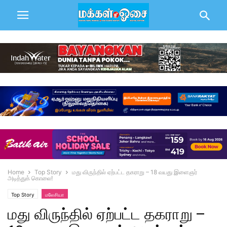
Home
Top Story
மது விருந்தில் ஏற்பட்ட தகராறு – 18 வயது இளைஞர்
அடித்துக் கொலை!
Top Story
மலேசியா
மது விருந்தில் ஏற்பட்ட தகராறு –