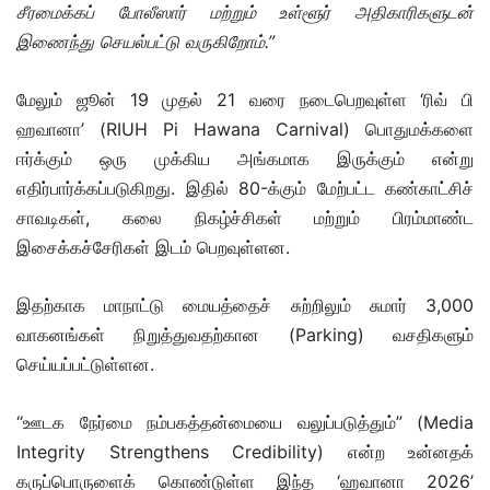
சீரமைக்கப் போலீஸார் மற்றும் உள்ளூர் அதிகாரிகளுடன்
இணைந்து செயல்பட்டு வருகிறோம்.”
மேலும் ஜூன் 19 முதல் 21 வரை நடைபெறவுள்ள ‘ரிவ் பி
ஹவானா’ (RIUH Pi Hawana Carnival) பொதுமக்களை
ஈர்க்கும் ஒரு முக்கிய அங்கமாக இருக்கும் என்று
எதிர்பார்க்கப்படுகிறது. இதில் 80-க்கும் மேற்பட்ட கண்காட்சிச்
சாவடிகள், கலை நிகழ்ச்சிகள் மற்றும் பிரம்மாண்ட
இசைக்கச்சேரிகள் இடம் பெறவுள்ளன.
இதற்காக மாநாட்டு மையத்தைச் சுற்றிலும் சுமார் 3,000
வாகனங்கள் நிறுத்துவதற்கான (Parking) வசதிகளும்
செய்யப்பட்டுள்ளன.
“ஊடக நேர்மை நம்பகத்தன்மையை வலுப்படுத்தும்” (Media
Integrity Strengthens Credibility) என்ற உன்னதக்
கருப்பொருளைக் கொண்டுள்ள இந்த ‘ஹவானா 2026’