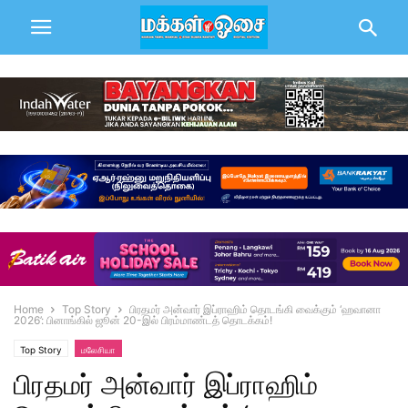
Home
Top Story
பிரதமர் அன்வார் இப்ராஹிம் தொடங்கி வைக்கும் ‘ஹவானா
2026’: பினாங்கில் ஜூன் 20-இல் பிரம்மாண்டத் தொடக்கம்!
Top Story
மலேசியா
பிரதமர் அன்வார் இப்ராஹிம்