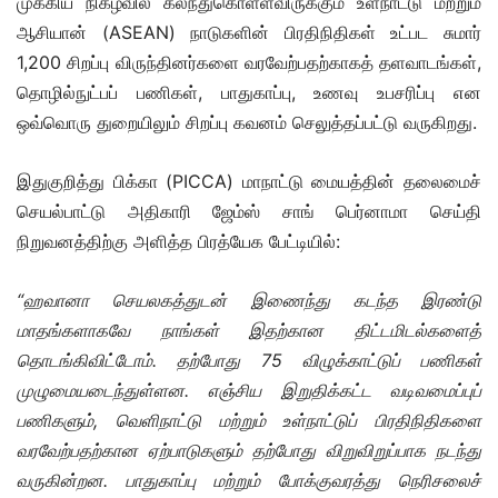
முக்கிய நிகழ்வில் கலந்துகொள்ளவிருக்கும் உள்நாட்டு மற்றும்
ஆசியான் (ASEAN) நாடுகளின் பிரதிநிதிகள் உட்பட சுமார்
1,200 சிறப்பு விருந்தினர்களை வரவேற்பதற்காகத் தளவாடங்கள்,
தொழில்நுட்பப் பணிகள், பாதுகாப்பு, உணவு உபசரிப்பு என
ஒவ்வொரு துறையிலும் சிறப்பு கவனம் செலுத்தப்பட்டு வருகிறது.
இதுகுறித்து பிக்கா (PICCA) மாநாட்டு மையத்தின் தலைமைச்
செயல்பாட்டு அதிகாரி ஜேம்ஸ் சாங் பெர்னாமா செய்தி
நிறுவனத்திற்கு அளித்த பிரத்யேக பேட்டியில்:
“ஹவானா செயலகத்துடன் இணைந்து கடந்த இரண்டு
மாதங்களாகவே நாங்கள் இதற்கான திட்டமிடல்களைத்
தொடங்கிவிட்டோம். தற்போது 75 விழுக்காட்டுப் பணிகள்
முழுமையடைந்துள்ளன. எஞ்சிய இறுதிக்கட்ட வடிவமைப்புப்
பணிகளும், வெளிநாட்டு மற்றும் உள்நாட்டுப் பிரதிநிதிகளை
வரவேற்பதற்கான ஏற்பாடுகளும் தற்போது விறுவிறுப்பாக நடந்து
வருகின்றன. பாதுகாப்பு மற்றும் போக்குவரத்து நெரிசலைச்