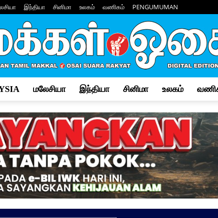
ேசியா
இந்தியா
சினிமா
உலகம்
வணிகம்
PENGUMUMAN
YSIA
மலேசியா
இந்தியா
சினிமா
உலகம்
வணிக
Makkal
Osai