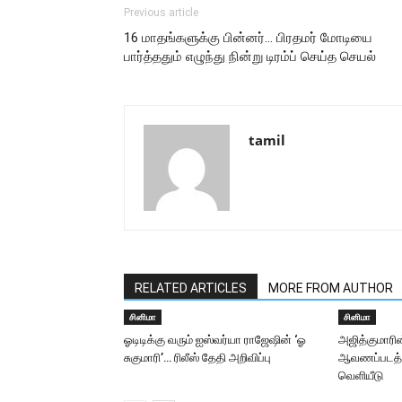
Previous article
16 மாதங்களுக்கு பின்னர்… பிரதமர் மோடியை
பார்த்ததும் எழுந்து நின்று டிரம்ப் செய்த செயல்
tamil
RELATED ARTICLES
MORE FROM AUTHOR
சினிமா
சினிமா
ஓடிடிக்கு வரும் ஐஸ்வர்யா ராஜேஷின் ‘ஓ
அஜித்குமாரின
சுகுமாரி’… ரிலீஸ் தேதி அறிவிப்பு
ஆவணப்படத்தி
வெளியீடு