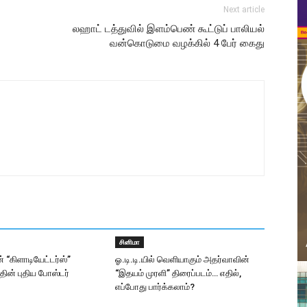
Next article
லஹாட் டத்துவில் இளம்பெண் கூட்டுப் பாலியல்
வன்கொடுமை வழக்கில் 4 பேர் கைது
சினிமா
் “கிளாடியேட்டர்ஸ்”
ஓ.டி.டி.யில் வெளியாகும் அதர்வாவின்
ன் புதிய போஸ்டர்
“இதயம் முரளி” திரைப்படம்… எதில்,
எப்போது பார்க்கலாம்?