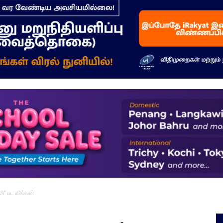
–
மக்கள்
ஓசை
மி” பட வில்லன்