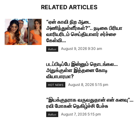
RELATED ARTICLES
“ஏன் காவி நிற ஆடை
அணிந்துள்ளீர்கள்?”.. நடிகை பிரியா
வாரியரிடம் செய்தியாளர் சர்ச்சை
கேள்வி…
August 9, 2026 9:30 am
சினிமா
படப்பிடிப்பே இன்னும் தொடங்கல…
அதுக்குள்ள இத்தனை கோடி
வியாபாரமா?
August 8, 2026 5:15 pm
HOT NEWS
“இயக்குநராக வருவதுதான் என் கனவு”…
ரவி மோகன் நெகிழ்ச்சி பேச்சு
August 7, 2026 5:15 pm
சினிமா