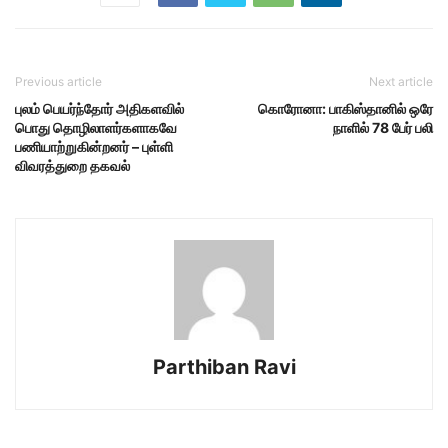
Previous article
Next article
புலம் பெயர்ந்தோர் அதிகளவில்
கொரோனா: பாகிஸ்தானில் ஒரே
பொது தொழிலாளர்களாகவே
நாளில் 78 பேர் பலி
பணியாற்றுகின்றனர் – புள்ளி
விவரத்துறை தகவல்
Parthiban Ravi