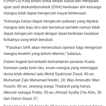
II (HRPZII) Kota Bharu untuk bedah siasat dan menjalani
ujian asid deoksiribonukleik (DNA) berikutan ahli keluarga
mangsa tidak dapat mengecam mayat berkenaan.
“Keluarga hanya dapat mengecam pakaian yang dipakai
mangsa iaitu baju biru dan berseluar pendek namun tidak
dapat mengecam mayat dengan tepat berikutan keadaan
fizikalnya yang telah berubah.
“Pasukan SAR akan meneruskan operasi bagi mengesan
mangsa terakhir yang belum ditemui,” katanya.
Dalam tragedi bot terbalik berhampiran perairan Kuala
Kemasin pada Isnin lalu, enam mangsa yang meninggal
dunia telah ditemui iaitu Mohd Syahrizan Daud, 40-an,
Muhamad Zaki Muhamad Nordin, 19, Wan Aminudin Wan
Hussin, 60-an, seorang warga Thailand yang hanya
dikenali sebagai Pokta, 50-an, Ahmad Syafiq Che Alim, 30
dan Harun Daud, 57.