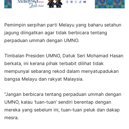
Pemimpin serpihan parti Melayu yang baharu setahun
jagung diingatkan agar tidak berbicara tentang
perpaduan ummah dengan UMNO.
Timbalan Presiden UMNO, Datuk Seri Mohamad Hasan
berkata, ini kerana pihak terbabit dilihat tidak
mempunyai sebarang rekod dalam menyatupadukan
bangsa Melayu dan rakyat Malaysia.
”Jangan berbicara tentang perpaduan ummah dengan
UMNO, kalau ‘tuan-tuan’ sendiri berentap dengan
mereka yang sebelum ini, tuan-tuan peluk dan dakap
mesra.