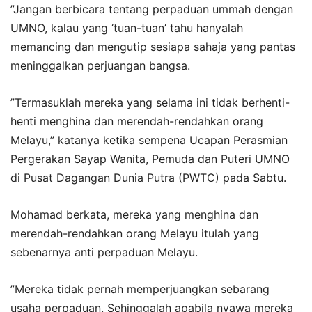
”Jangan berbicara tentang perpaduan ummah dengan
UMNO, kalau yang ‘tuan-tuan’ tahu hanyalah
memancing dan mengutip sesiapa sahaja yang pantas
meninggalkan perjuangan bangsa.
”Termasuklah mereka yang selama ini tidak berhenti-
henti menghina dan merendah-rendahkan orang
Melayu,” katanya ketika sempena Ucapan Perasmian
Pergerakan Sayap Wanita, Pemuda dan Puteri UMNO
di Pusat Dagangan Dunia Putra (PWTC) pada Sabtu.
Mohamad berkata, mereka yang menghina dan
merendah-rendahkan orang Melayu itulah yang
sebenarnya anti perpaduan Melayu.
”Mereka tidak pernah memperjuangkan sebarang
usaha perpaduan. Sehinggalah apabila nyawa mereka