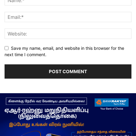
Save my name, email, and website in this browser for the
next time I comment.