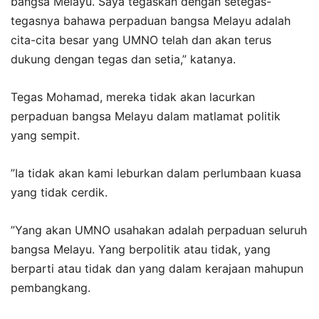
bangsa Melayu. Saya tegaskan dengan setegas-
tegasnya bahawa perpaduan bangsa Melayu adalah
cita-cita besar yang UMNO telah dan akan terus
dukung dengan tegas dan setia,” katanya.
Tegas Mohamad, mereka tidak akan lacurkan
perpaduan bangsa Melayu dalam matlamat politik
yang sempit.
”Ia tidak akan kami leburkan dalam perlumbaan kuasa
yang tidak cerdik.
”Yang akan UMNO usahakan adalah perpaduan seluruh
bangsa Melayu. Yang berpolitik atau tidak, yang
berparti atau tidak dan yang dalam kerajaan mahupun
pembangkang.