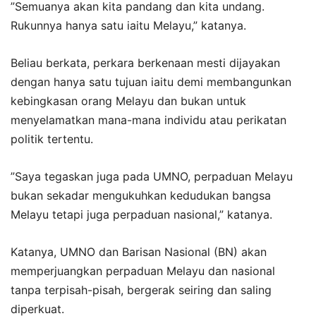
”Semuanya akan kita pandang dan kita undang.
Rukunnya hanya satu iaitu Melayu,” katanya.
Beliau berkata, perkara berkenaan mesti dijayakan
dengan hanya satu tujuan iaitu demi membangunkan
kebingkasan orang Melayu dan bukan untuk
menyelamatkan mana-mana individu atau perikatan
politik tertentu.
”Saya tegaskan juga pada UMNO, perpaduan Melayu
bukan sekadar mengukuhkan kedudukan bangsa
Melayu tetapi juga perpaduan nasional,” katanya.
Katanya, UMNO dan Barisan Nasional (BN) akan
memperjuangkan perpaduan Melayu dan nasional
tanpa terpisah-pisah, bergerak seiring dan saling
diperkuat.