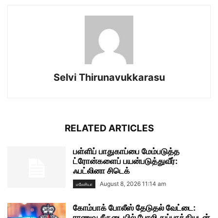
Selvi Thirunavukkarasu
RELATED ARTICLES
பள்ளிப் பாதுகாப்பை மேம்படுத்த
ட்ரோன்களைப் பயன்படுத்துவீர்:
ஃபட்லினா சிடெக்
August 8, 2026 11:14 am
மலேசியா
கோம்பாக் போலீஸ் தேடுதல் வேட்டை:
ராணுவ சீருடையில் போலி துப்பாக்கியுடன்