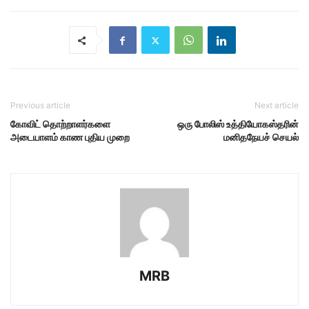
Previous article
Next article
கோவிட் தொற்றாளர்களை
ஒரு போலிஸ் உத்தியோகஸ்தரின்
அடையாளம் காண புதிய முறை
மனிதநேயச் செயல்
MRB