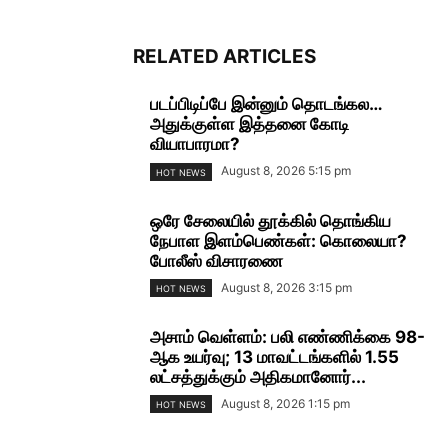
RELATED ARTICLES
படப்பிடிப்பே இன்னும் தொடங்கல…
அதுக்குள்ள இத்தனை கோடி
வியாபாரமா?
August 8, 2026 5:15 pm
HOT NEWS
ஒரே சேலையில் தூக்கில் தொங்கிய
நேபாள இளம்பெண்கள்: கொலையா?
போலீஸ் விசாரணை
August 8, 2026 3:15 pm
HOT NEWS
அசாம் வெள்ளம்: பலி எண்ணிக்கை 98-
ஆக உயர்வு; 13 மாவட்டங்களில் 1.55
லட்சத்துக்கும் அதிகமானோர்...
August 8, 2026 1:15 pm
HOT NEWS