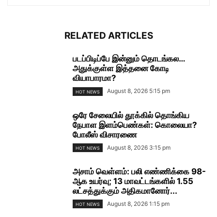
RELATED ARTICLES
படப்பிடிப்பே இன்னும் தொடங்கல…
அதுக்குள்ள இத்தனை கோடி
வியாபாரமா?
August 8, 2026 5:15 pm
HOT NEWS
ஒரே சேலையில் தூக்கில் தொங்கிய
நேபாள இளம்பெண்கள்: கொலையா?
போலீஸ் விசாரணை
August 8, 2026 3:15 pm
HOT NEWS
அசாம் வெள்ளம்: பலி எண்ணிக்கை 98-
ஆக உயர்வு; 13 மாவட்டங்களில் 1.55
லட்சத்துக்கும் அதிகமானோர்...
August 8, 2026 1:15 pm
HOT NEWS