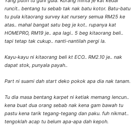
Yang putih tu guni gula. Korang minta je kat kedai
runcit.. bentang tu sebab tak nak batu kotor. Batu-batu
tu pula kitaorang survey kat nursery semua RM25 ke
atas.. mahal bangat satu beg je kot.. rupanya kat
HOMEPRO, RM19 je.. apa lagi.. 5 beg kitaorang beli..
tapi tetap tak cukup.. nanti-nantilah pergi la.
Kayu-kayu ni kitaorang beli kt ECO.. RM2.10 je.. nak
dapat stok, punyala payah..
Part ni suami dah start deko pokok apa dia nak tanam.
Tu dia masa bentang karpet ni ketiak memang lencun..
kena buat dua orang sebab nak kena gam bawah tu
pastu kena tarik tegang-tegang dan paku. fuh nikmat..
tengoklah acap tu belum apa-apa dah kepoh.