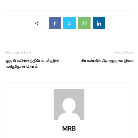
Previous article
Next article
ஒரு போலிஸ் உத்தியோகஸ்தரின்
மியான்மரில் அசாதாரண நிலை
மனிதநேயச் செயல்
MRB