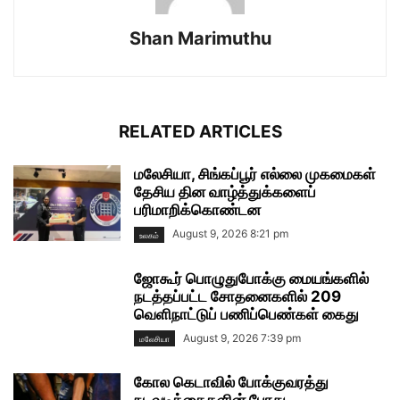
Shan Marimuthu
RELATED ARTICLES
மலேசியா, சிங்கப்பூர் எல்லை முகமைகள்
தேசிய தின வாழ்த்துக்களைப்
பரிமாறிக்கொண்டன
August 9, 2026 8:21 pm
உலகம்
ஜோகூர் பொழுதுபோக்கு மையங்களில்
நடத்தப்பட்ட சோதனைகளில் 209
வெளிநாட்டுப் பணிப்பெண்கள் கைது
August 9, 2026 7:39 pm
மலேசியா
கோல கெடாவில் போக்குவரத்து
நடவடிக்கைகளின் போது