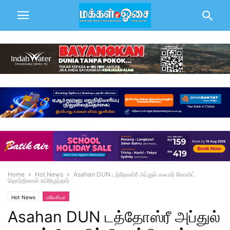
Home
Hot News
Asahan DUN டத்தோஸ்ரீ அப்துல் கஃபார் கோவிட்
தொற்றினால் உயிரிழந்தார்
Hot News
மலேசியா
Asahan DUN டத்தோஸ்ரீ அப்துல்