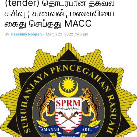
(tender) தொடர்பான தகவல்
கசிவு ; கணவன், மனைவியை
கைது செய்தது MACC
By
Haashiny Roopan
-
March 23, 2022 7:40 pm