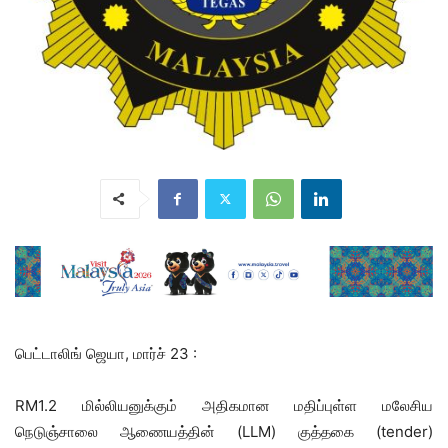
பெட்டாலிங் ஜெயா, மார்ச் 23 :
RM1.2 மில்லியனுக்கும் அதிகமான மதிப்புள்ள மலேசிய
நெடுஞ்சாலை ஆணையத்தின் (LLM) குத்தகை (tender)