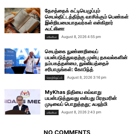
தேசத்தைக் கட்டியெழுப்பும்
செயல்திட்டத்திற்கு வாசிக்கும் பெண்கள்
இன்றியமையாதவர்கள் என்கிறார்
ஃபட்லினா
August 8, 2026 4:55 pm
மலேசியா
செயற்கை நுண்ணறிவைப்
பயன்படுத்துவதற்கு முன்பு தகவல்களின்
நம்பகத்தன்மை, துல்லியத்தைச்
சரிபாருங்கள்: கோபிந்த்
August 8, 2026 3:16 pm
தொழில்நுட்பம்
MyKhas நிதியை எவ்வாறு
பயன்படுத்துவது என்பது பிரதமரின்
முடிவைப் பொறுத்தது; ஃபஹ்மி
August 8, 2026 2:43 pm
மலேசியா
NO COMMENTS