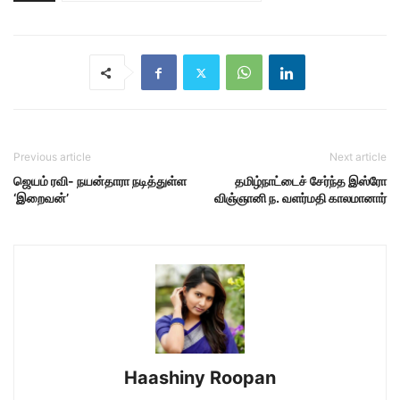
Previous article
Next article
ஜெயம் ரவி- நயன்தாரா நடித்துள்ள
தமிழ்நாட்டைச் சேர்ந்த இஸ்ரோ
‘இறைவன்’
விஞ்ஞானி ந. வளர்மதி காலமானார்
Haashiny Roopan