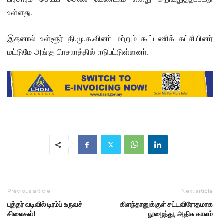
உள்ளது.
இதனால் உள்ளூர் தி.மு.க.வினர் மற்றும் கூட்டணிக் கட்சியினர்
மட்டுமே அங்கு பிரசாரத்தில் ஈடுபட்டுள்ளனர்.
Previous article
Next article
புத்தர் வடிவில் டிரம்ப் உருவச்
கிளந்தானுக்குள் சட்டவிரோதமாக
சிலைகள்!
நுழைந்து, அதிக காலம்