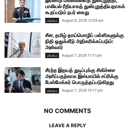
இரண்டு மகன்களைத் துன்புறுத்தி,
பாலியல் ரீதியாகத் துன்புறுத்தியதாகக்
கூறப்படும் நபர் கைது
August 8, 2026 12:09 am
மலேசியா
சீன, தமிழ் தாய்மொழிப் பள்ளிகளுக்கு
நிதி ஒதுக்கீடு அதிகரிக்கப்படும்:
அன்வார்
August 7, 2026 11:11 pm
மலேசியா
சீரற்ற இதயத் துடிப்புக்கு சிகிச்சை
அளிப்பதற்காக இஸ்மாயில் சப்ரிக்கு
பேஸ்மேக்கர் பொருத்தப்படுகிறது
August 7, 2026 10:17 pm
மலேசியா
NO COMMENTS
LEAVE A REPLY