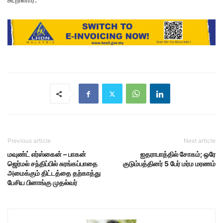
Previous article
Next article
மவுண்ட் எர்ஸ்கைன் – பாகன்
ஐதராபாத்தில் சோகம்; ஒரே
ஜெர்மல் சந்திப்பில் சுரங்கப்பாதை
குடும்பத்தினர் 5 பேர் மர்ம மரணம்
அமைக்கும் திட்டத்தை தற்காத்து
பேசிய பினாங்கு முதல்வர்