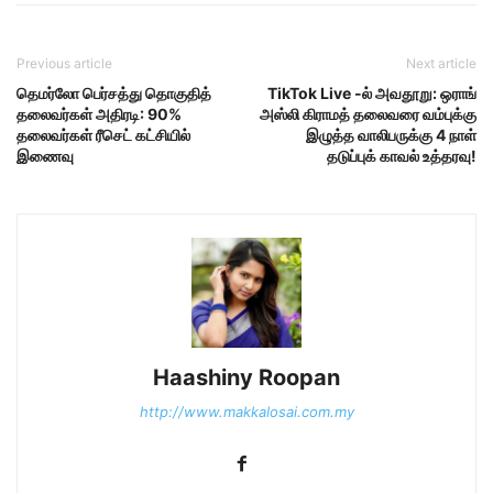
Previous article
Next article
தெமர்லோ பெர்சத்து தொகுதித்
TikTok Live -ல் அவதூறு: ஒராங்
தலைவர்கள் அதிரடி: 90%
அஸ்லி கிராமத் தலைவரை வம்புக்கு
தலைவர்கள் ரீசெட் கட்சியில்
இழுத்த வாலிபருக்கு 4 நாள்
இணைவு
தடுப்புக் காவல் உத்தரவு!
Haashiny Roopan
http://www.makkalosai.com.my