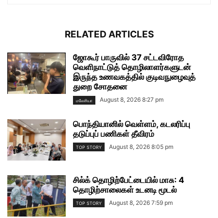
RELATED ARTICLES
ஜோகூர் பாருவில் 37 சட்டவிரோத
வெளிநாட்டுத் தொழிலாளர்களுடன்
இருந்த உணவகத்தில் குடிவநுழைவுத்
துறை சோதனை
August 8, 2026 8:27 pm
மலேசியா
பொந்தியானில் வெள்ளம், கடலரிப்பு
தடுப்புப் பணிகள் தீவிரம்
August 8, 2026 8:05 pm
TOP STORY
சில்க் தொழிற்பேட்டையில் மாசு: 4
தொழிற்சாலைகள் உடனடி மூடல்
August 8, 2026 7:59 pm
TOP STORY