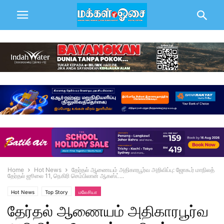
Home
Hot News
தேர்தல் ஆணையம் அதிகாரபூர்வ அறிவிப்பு: ஜோகூர் மாநிலத்
தேர்தல் ஜூலை 11, நெகிரி செம்பிலான் ஆகஸ்ட்...
Hot News
Top Story
மலேசியா
தேர்தல் ஆணையம் அதிகாரபூர்வ