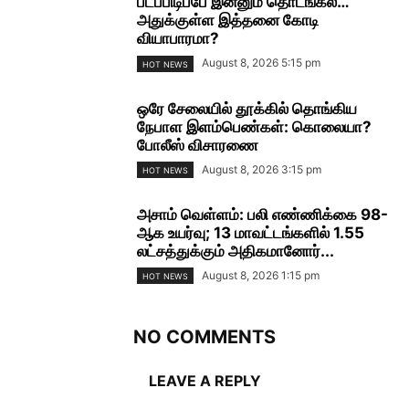
படப்பிடிப்பே இன்னும் தொடங்கல…
அதுக்குள்ள இத்தனை கோடி
வியாபாரமா?
August 8, 2026 5:15 pm
HOT NEWS
ஒரே சேலையில் தூக்கில் தொங்கிய
நேபாள இளம்பெண்கள்: கொலையா?
போலீஸ் விசாரணை
August 8, 2026 3:15 pm
HOT NEWS
அசாம் வெள்ளம்: பலி எண்ணிக்கை 98-
ஆக உயர்வு; 13 மாவட்டங்களில் 1.55
லட்சத்துக்கும் அதிகமானோர்...
August 8, 2026 1:15 pm
HOT NEWS
NO COMMENTS
LEAVE A REPLY