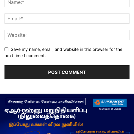
Save my name, email, and website in this browser for the
next time I comment.