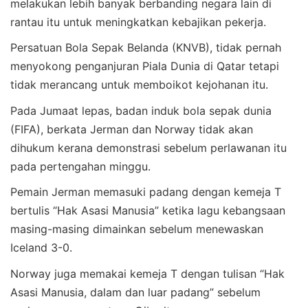
melakukan lebih banyak berbanding negara lain di
rantau itu untuk meningkatkan kebajikan pekerja.
Persatuan Bola Sepak Belanda (KNVB), tidak pernah
menyokong penganjuran Piala Dunia di Qatar tetapi
tidak merancang untuk memboikot kejohanan itu.
Pada Jumaat lepas, badan induk bola sepak dunia
(FIFA), berkata Jerman dan Norway tidak akan
dihukum kerana demonstrasi sebelum perlawanan itu
pada pertengahan minggu.
Pemain Jerman memasuki padang dengan kemeja T
bertulis “Hak Asasi Manusia” ketika lagu kebangsaan
masing-masing dimainkan sebelum menewaskan
Iceland 3-0.
Norway juga memakai kemeja T dengan tulisan “Hak
Asasi Manusia, dalam dan luar padang” sebelum