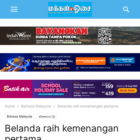
Home
Bahasa Malaysia
Belanda raih kemenangan pertama
Bahasa Malaysia
விளையாட்டு
Belanda raih kemenangan
pertama