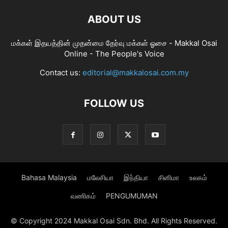
ABOUT US
மக்கள் இதயத்தின் முதன்மை தேர்வு மக்கள் ஓசை - Makkal Osai
Online - The People's Voice
Contact us:
editorial@makkalosai.com.my
FOLLOW US
Bahasa Malaysia
மலேசியா
இந்தியா
சினிமா
உலகம்
வணிகம்
PENGUMUMAN
© Copyright 2024 Makkal Osai Sdn. Bhd. All Rights Reserved.