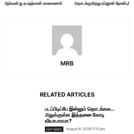
ஆா்வலா் ஐ.ஏ.ரஹ்மான் காலமானாா்
தொடங்குகிறது ரம்ஜான் நோன்பு!
MRB
RELATED ARTICLES
படப்பிடிப்பே இன்னும் தொடங்கல…
அதுக்குள்ள இத்தனை கோடி
வியாபாரமா?
August 8, 2026 5:15 pm
HOT NEWS