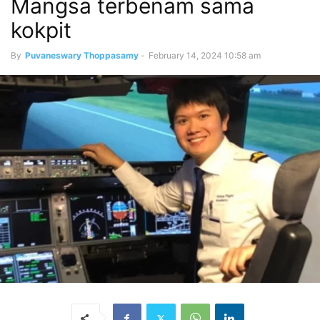
Mangsa terbenam sama
kokpit
By
Puvaneswary Thoppasamy
-
February 14, 2024 10:58 am