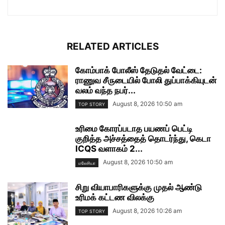
RELATED ARTICLES
கோம்பாக் போலீஸ் தேடுதல் வேட்டை:
ராணுவ சீருடையில் போலி துப்பாக்கியுடன்
வலம் வந்த நபர்...
August 8, 2026 10:50 am
TOP STORY
உரிமை கோரப்படாத பயணப் பெட்டி
குறித்த அச்சத்தைத் தொடர்ந்து, கெடா
ICQS வளாகம் 2...
August 8, 2026 10:50 am
மலேசியா
சிறு வியாபாரிகளுக்கு முதல் ஆண்டு
உரிமக் கட்டண விலக்கு
August 8, 2026 10:26 am
TOP STORY