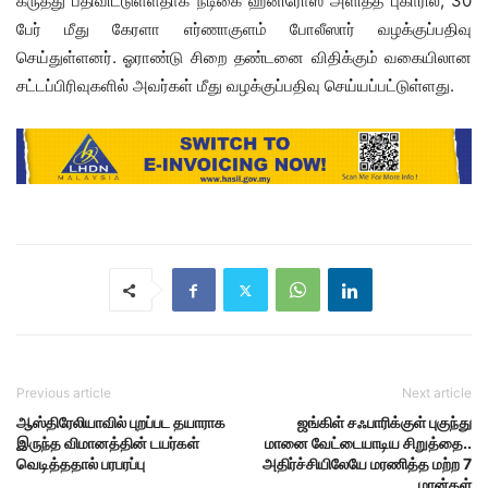
கருத்து பதிவிட்டுள்ளதாக நடிகை ஹனிரோஸ் அளித்த புகாரில், 30
பேர் மீது கேரளா எர்ணாகுளம் போலீஸார் வழக்குப்பதிவு
செய்துள்ளனர். ஓராண்டு சிறை தண்டனை விதிக்கும் வகையிலான
சட்டப்பிரிவுகளில் அவர்கள் மீது வழக்குப்பதிவு செய்யப்பட்டுள்ளது.
Previous article
Next article
ஆஸ்திரேலியாவில் புறப்பட தயாராக
ஜங்கிள் சஃபாரிக்குள் புகுந்து
இருந்த விமானத்தின் டயர்கள்
மானை வேட்டையாடிய சிறுத்தை..
வெடித்ததால் பரபரப்பு
அதிர்ச்சியிலேயே மரணித்த மற்ற 7
மான்கள்