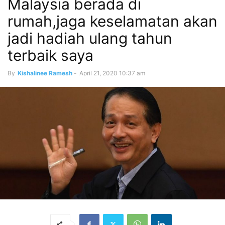
Malaysia berada di
rumah,jaga keselamatan akan
jadi hadiah ulang tahun
terbaik saya
By
Kishalinee Ramesh
-
April 21, 2020 10:37 am