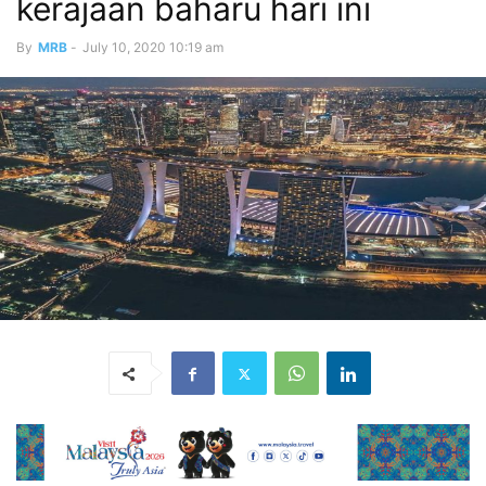
kerajaan baharu hari ini
By
MRB
-
July 10, 2020 10:19 am