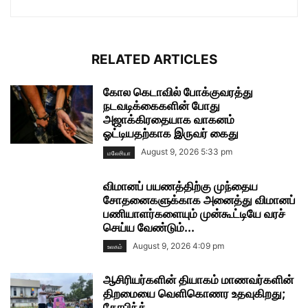
RELATED ARTICLES
கோல கெடாவில் போக்குவரத்து
நடவடிக்கைகளின் போது
அஜாக்கிரதையாக வாகனம்
ஓட்டியதற்காக இருவர் கைது
August 9, 2026 5:33 pm
மலேசியா
விமானப் பயணத்திற்கு முந்தைய
சோதனைகளுக்காக அனைத்து விமானப்
பணியாளர்களையும் முன்கூட்டியே வரச்
செய்ய வேண்டும்...
August 9, 2026 4:09 pm
உலகம்
ஆசிரியர்களின் தியாகம் மாணவர்களின்
திறமையை வெளிகொணர உதவுகிறது;
கோபிந்த்