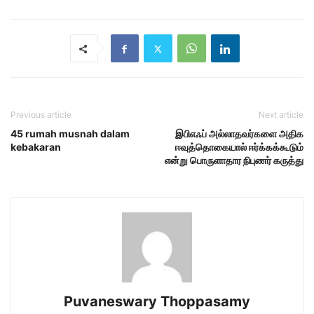
Previous article
Next article
45 rumah musnah dalam
இபிஎஃப் அல்லாதவர்களை அதிக
kebakaran
ஈவுத்தொகையால் ஈர்க்கக்கூடும்
என்று பொருளாதார நிபுணர் கருத்து
Puvaneswary Thoppasamy