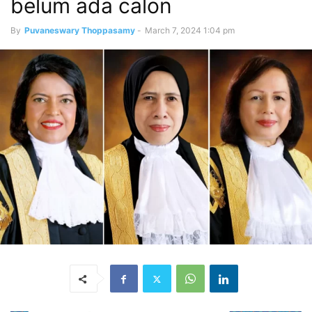
belum ada calon
By
Puvaneswary Thoppasamy
-
March 7, 2024 1:04 pm